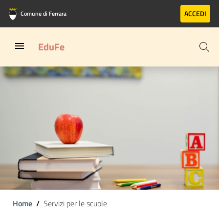
Vai al contenuto principale
Vai al footer
ACCEDI
Comune di Ferrara
EduFe
Home
Servizi per le scuole