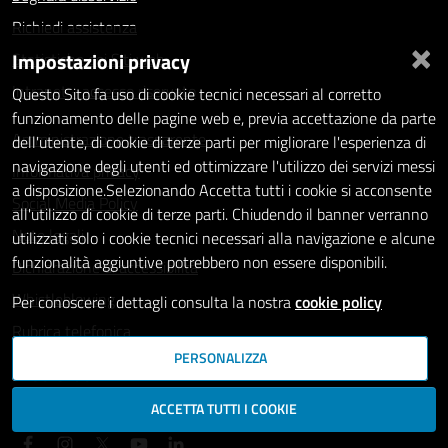
Richiedi assistenza
×
Impostazioni privacy
Statistiche dei Siti web
Intranet - accesso riservato
Questo Sito fa uso di cookie tecnici necessari al corretto
funzionamento delle pagine web e, previa accettazione da parte
Amministrazione trasparente
dell'utente, di cookie di terze parti per migliorare l'esperienza di
navigazione degli utenti ed ottimizzare l'utilizzo dei servizi messi
Informativa privacy
a disposizione.Selezionando Accetta tutti i cookie si acconsente
Social Media Policy
all'utilizzo di cookie di terze parti. Chiudendo il banner verranno
Note legali
utilizzati solo i cookie tecnici necessari alla navigazione e alcune
funzionalità aggiuntive potrebbero non essere disponibili.
Dichiarazione di accessibilità
Whistleblowing
Per conoscere i dettagli consulta la nostra
cookie policy
Rubrica telefonica
PERSONALIZZA
SEGUICI SU
ACCETTA TUTTI I COOKIE