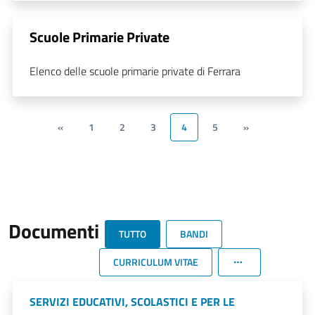
Scuole Primarie Private
Elenco delle scuole primarie private di Ferrara
«
1
2
3
4
5
»
Documenti
TUTTO
BANDI
CURRICULUM VITAE
SERVIZI EDUCATIVI, SCOLASTICI E PER LE