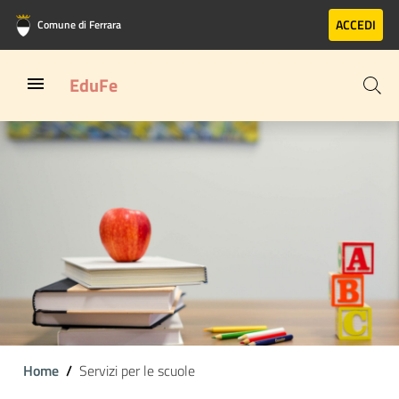
Vai al contenuto principale
Vai al footer
ACCEDI
Comune di Ferrara
EduFe
Home
Servizi per le scuole