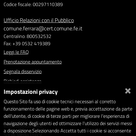
Codice fiscale: 00297110389
Ufficio Relazioni con il Pubblico
comune.ferrara@cert.comune.fe.it
Centralino: 800532532
Fax: +39 0532 419389
Leggi le FAQ
Prenotazione appuntamento
Segnala disservizio
Richiedi assistenza
×
Impostazioni privacy
Statistiche dei Siti web
Intranet - accesso riservato
Questo Sito fa uso di cookie tecnici necessari al corretto
funzionamento delle pagine web e, previa accettazione da parte
Amministrazione trasparente
dell'utente, di cookie di terze parti per migliorare l'esperienza di
navigazione degli utenti ed ottimizzare l'utilizzo dei servizi messi
Informativa privacy
a disposizione.Selezionando Accetta tutti i cookie si acconsente
Social Media Policy