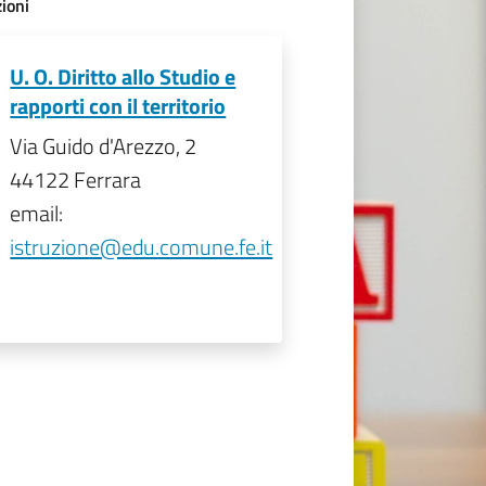
ioni
U. O. Diritto allo Studio e
rapporti con il territorio
Via Guido d'Arezzo, 2
44122 Ferrara
email:
istruzione@edu.comune.fe.it