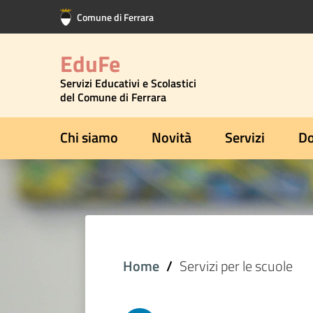
Vai al contenuto principale
Vai al footer
Comune di Ferrara
EduFe
Servizi Educativi e Scolastici
del Comune di Ferrara
Chi siamo
Novità
Servizi
Do
Home
Servizi per le scuole