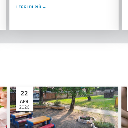
LEGGI DI PIÙ →
22
APR
2026