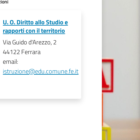
ioni
U. O. Diritto allo Studio e
rapporti con il territorio
Via Guido d'Arezzo, 2
44122 Ferrara
email:
istruzione@edu.comune.fe.it