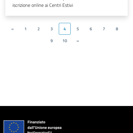
iscrizione online ai Centri Estivi
«
1
2
3
4
5
6
7
8
9
10
»