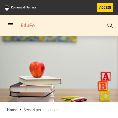
Vai al contenuto principale
Vai al footer
ACCEDI
Comune di Ferrara
EduFe
Home
Servizi per le scuole