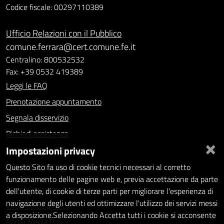
Codice fiscale: 00297110389
Ufficio Relazioni con il Pubblico
comune.ferrara@cert.comune.fe.it
Centralino: 800532532
Fax: +39 0532 419389
Leggi le FAQ
Prenotazione appuntamento
Segnala disservizio
Richiedi assistenza
×
Impostazioni privacy
Statistiche dei Siti web
Intranet - accesso riservato
Questo Sito fa uso di cookie tecnici necessari al corretto
funzionamento delle pagine web e, previa accettazione da parte
Amministrazione trasparente
dell'utente, di cookie di terze parti per migliorare l'esperienza di
navigazione degli utenti ed ottimizzare l'utilizzo dei servizi messi
Informativa privacy
a disposizione.Selezionando Accetta tutti i cookie si acconsente
Social Media Policy