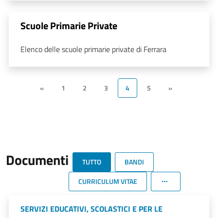
Scuole Primarie Private
Elenco delle scuole primarie private di Ferrara
«
1
2
3
4
5
»
Documenti
TUTTO
BANDI
CURRICULUM VITAE
SERVIZI EDUCATIVI, SCOLASTICI E PER LE