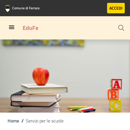
Vai al contenuto principale
Vai al footer
ACCEDI
Comune di Ferrara
EduFe
Home
Servizi per le scuole