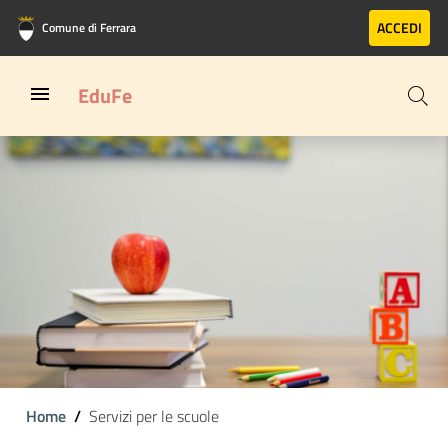
Vai al contenuto principale
Vai al footer
ACCEDI
Comune di Ferrara
EduFe
Home
Servizi per le scuole