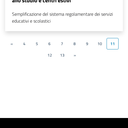
allo studio e centri estivi
Semplificazione del sistema regolamentare dei servizi
educativi e scolastici
«
4
5
6
7
8
9
10
11
12
13
»