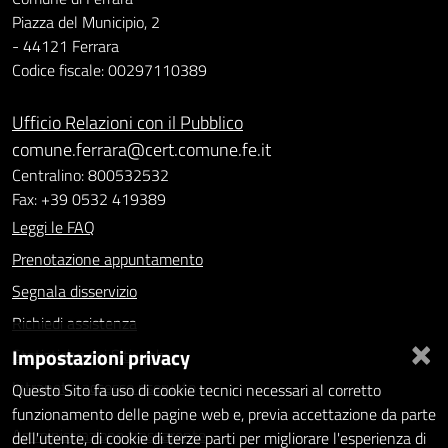
Piazza del Municipio, 2
- 44121 Ferrara
Codice fiscale: 00297110389
Ufficio Relazioni con il Pubblico
comune.ferrara@cert.comune.fe.it
Centralino: 800532532
Fax: +39 0532 419389
Leggi le FAQ
Prenotazione appuntamento
Segnala disservizio
Richiedi assistenza
×
Impostazioni privacy
Statistiche dei Siti web
Intranet - accesso riservato
Questo Sito fa uso di cookie tecnici necessari al corretto
funzionamento delle pagine web e, previa accettazione da parte
Amministrazione trasparente
dell'utente, di cookie di terze parti per migliorare l'esperienza di