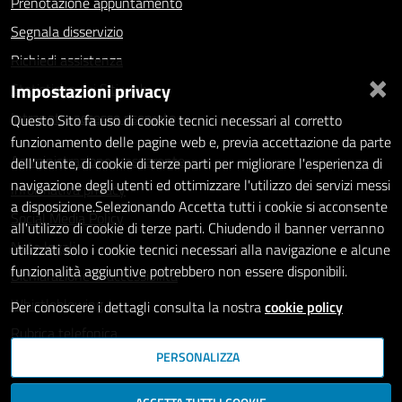
Prenotazione appuntamento
Segnala disservizio
Richiedi assistenza
×
Impostazioni privacy
Statistiche dei Siti web
Intranet - accesso riservato
Questo Sito fa uso di cookie tecnici necessari al corretto
funzionamento delle pagine web e, previa accettazione da parte
Amministrazione trasparente
dell'utente, di cookie di terze parti per migliorare l'esperienza di
navigazione degli utenti ed ottimizzare l'utilizzo dei servizi messi
Informativa privacy
a disposizione.Selezionando Accetta tutti i cookie si acconsente
Social Media Policy
all'utilizzo di cookie di terze parti. Chiudendo il banner verranno
Note legali
utilizzati solo i cookie tecnici necessari alla navigazione e alcune
funzionalità aggiuntive potrebbero non essere disponibili.
Dichiarazione di accessibilità
Whistleblowing
Per conoscere i dettagli consulta la nostra
cookie policy
Rubrica telefonica
PERSONALIZZA
SEGUICI SU