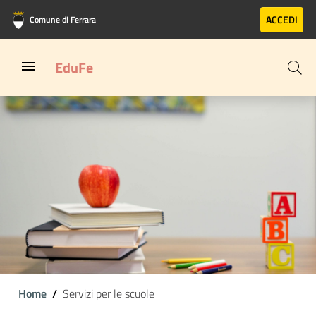
Vai al contenuto principale
Vai al footer
ACCEDI
Comune di Ferrara
EduFe
Home
Servizi per le scuole