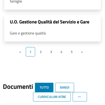
famiglie
U.O. Gestione Qualità del Servizio e Gare
Gare e gestione qualità
«
1
2
3
4
5
»
Documenti
TUTTO
BANDI
CURRICULUM VITAE