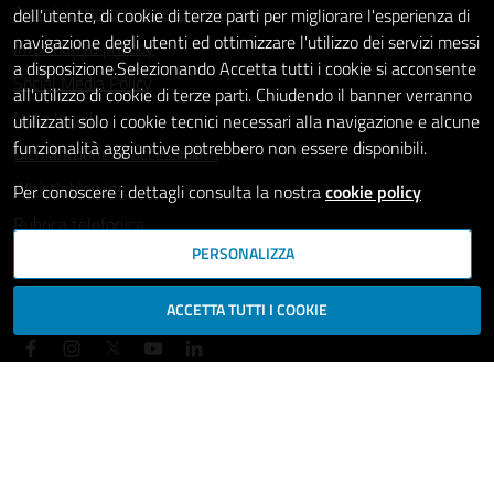
Amministrazione trasparente
dell'utente, di cookie di terze parti per migliorare l'esperienza di
navigazione degli utenti ed ottimizzare l'utilizzo dei servizi messi
Informativa privacy
a disposizione.Selezionando Accetta tutti i cookie si acconsente
Social Media Policy
all'utilizzo di cookie di terze parti. Chiudendo il banner verranno
Note legali
utilizzati solo i cookie tecnici necessari alla navigazione e alcune
funzionalità aggiuntive potrebbero non essere disponibili.
Dichiarazione di accessibilità
Whistleblowing
Per conoscere i dettagli consulta la nostra
cookie policy
Rubrica telefonica
PERSONALIZZA
SEGUICI SU
ACCETTA TUTTI I COOKIE
Mappa del sito