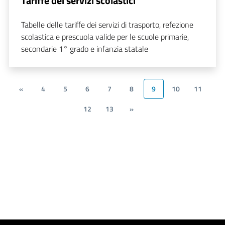
Tariffe dei servizi scolastici
Tabelle delle tariffe dei servizi di trasporto, refezione
scolastica e prescuola valide per le scuole primarie,
secondarie 1° grado e infanzia statale
«
4
5
6
7
8
9
10
11
12
13
»