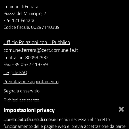
Comune di Ferrara
Piazza del Municipio, 2
- 44121 Ferrara
Codice fiscale: 00297110389
Ufficio Relazioni con il Pubblico
comune.ferrara@cert.comune.fe.it
Centralino: 800532532
Fax: +39 0532 419389
Leggi le FAQ
Prenotazione appuntamento
Segnala disservizio
Richiedi assistenza
×
Impostazioni privacy
Statistiche dei Siti web
Intranet - accesso riservato
Questo Sito fa uso di cookie tecnici necessari al corretto
funzionamento delle pagine web e, previa accettazione da parte