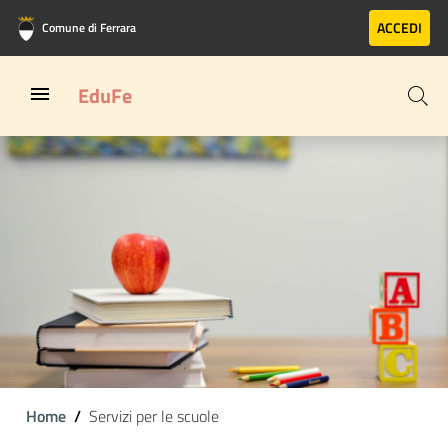
Vai al contenuto principale
Vai al footer
ACCEDI
Comune di Ferrara
EduFe
Home
Servizi per le scuole