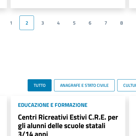
1
2
3
4
5
6
7
8
TUTTO
ANAGRAFE E STATO CIVILE
CULTU
EDUCAZIONE E FORMAZIONE
Centri Ricreativi Estivi C.R.E. per
gli alunni delle scuole statali
3/14 anni