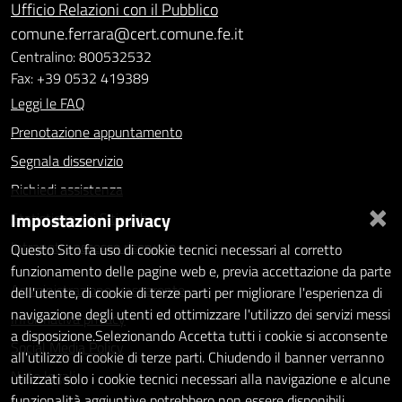
Ufficio Relazioni con il Pubblico
comune.ferrara@cert.comune.fe.it
Centralino: 800532532
Fax: +39 0532 419389
Leggi le FAQ
Prenotazione appuntamento
Segnala disservizio
Richiedi assistenza
×
Impostazioni privacy
Statistiche dei Siti web
Intranet - accesso riservato
Questo Sito fa uso di cookie tecnici necessari al corretto
funzionamento delle pagine web e, previa accettazione da parte
Amministrazione trasparente
dell'utente, di cookie di terze parti per migliorare l'esperienza di
navigazione degli utenti ed ottimizzare l'utilizzo dei servizi messi
Informativa privacy
a disposizione.Selezionando Accetta tutti i cookie si acconsente
Social Media Policy
all'utilizzo di cookie di terze parti. Chiudendo il banner verranno
Note legali
utilizzati solo i cookie tecnici necessari alla navigazione e alcune
funzionalità aggiuntive potrebbero non essere disponibili.