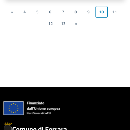
«
4
5
6
7
8
9
10
11
12
13
»
Comune di Ferrara