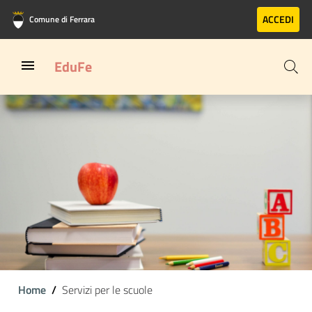
Vai al contenuto principale
Vai al footer
ACCEDI
Comune di Ferrara
EduFe
Home
Servizi per le scuole