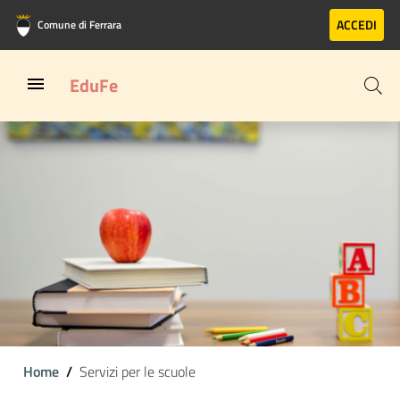
Vai al contenuto principale
Vai al footer
ACCEDI
Comune di Ferrara
EduFe
Home
Servizi per le scuole