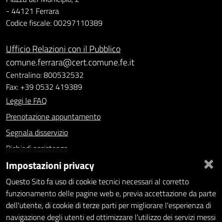
- 44121 Ferrara
Codice fiscale: 00297110389
Ufficio Relazioni con il Pubblico
comune.ferrara@cert.comune.fe.it
Centralino: 800532532
Fax: +39 0532 419389
Leggi le FAQ
Prenotazione appuntamento
Segnala disservizio
Richiedi assistenza
×
Impostazioni privacy
Statistiche dei Siti web
Intranet - accesso riservato
Questo Sito fa uso di cookie tecnici necessari al corretto
funzionamento delle pagine web e, previa accettazione da parte
Amministrazione trasparente
dell'utente, di cookie di terze parti per migliorare l'esperienza di
navigazione degli utenti ed ottimizzare l'utilizzo dei servizi messi
Informativa privacy