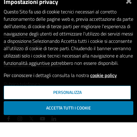
Impostazioni privacy
Statistiche dei Siti web
Intranet - accesso riservato
Questo Sito fa uso di cookie tecnici necessari al corretto
funzionamento delle pagine web e, previa accettazione da parte
Amministrazione trasparente
dell'utente, di cookie di terze parti per migliorare l'esperienza di
navigazione degli utenti ed ottimizzare l'utilizzo dei servizi messi
Informativa privacy
a disposizione.Selezionando Accetta tutti i cookie si acconsente
Social Media Policy
all'utilizzo di cookie di terze parti. Chiudendo il banner verranno
Note legali
utilizzati solo i cookie tecnici necessari alla navigazione e alcune
funzionalità aggiuntive potrebbero non essere disponibili.
Dichiarazione di accessibilità
Whistleblowing
Per conoscere i dettagli consulta la nostra
cookie policy
Rubrica telefonica
PERSONALIZZA
SEGUICI SU
ACCETTA TUTTI I COOKIE