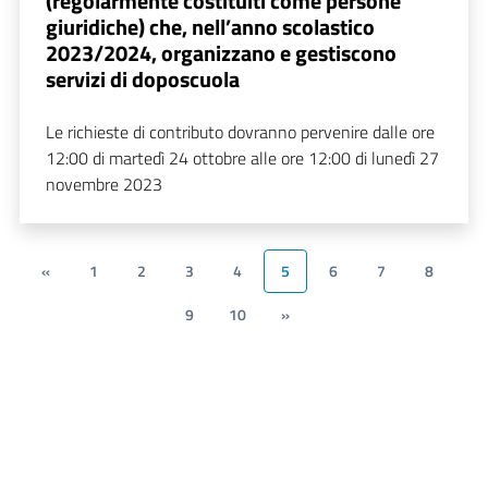
(regolarmente costituiti come persone
giuridiche) che, nell’anno scolastico
2023/2024, organizzano e gestiscono
servizi di doposcuola
Le richieste di contributo dovranno pervenire dalle ore
12:00 di martedì 24 ottobre alle ore 12:00 di lunedì 27
novembre 2023
«
1
2
3
4
5
6
7
8
9
10
»