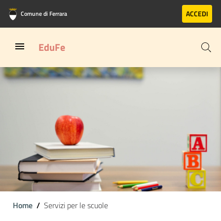
Vai al contenuto principale
Vai al footer
ACCEDI
Comune di Ferrara
EduFe
Home
Servizi per le scuole