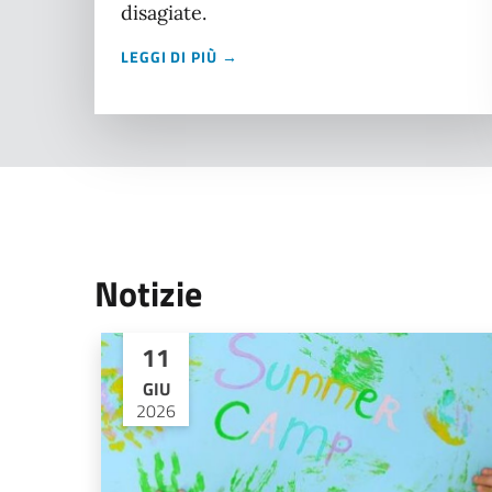
disagiate.
LEGGI DI PIÙ →
Notizie
11
GIU
2026