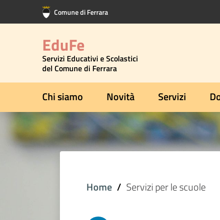
Vai al contenuto principale
Vai al footer
Comune di Ferrara
EduFe
Servizi Educativi e Scolastici
del Comune di Ferrara
Chi siamo
Novità
Servizi
Do
Home
Servizi per le scuole