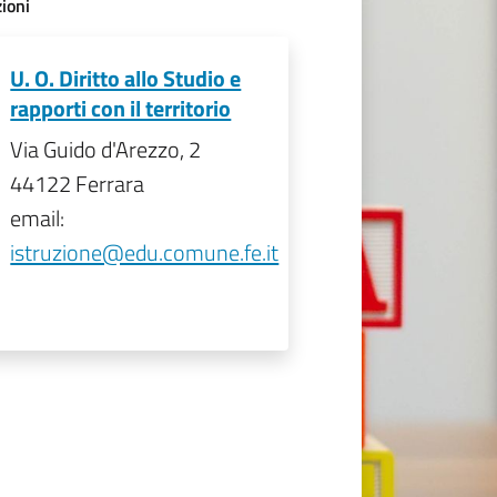
ioni
U. O. Diritto allo Studio e
rapporti con il territorio
Via Guido d'Arezzo, 2
44122 Ferrara
email:
istruzione@edu.comune.fe.it