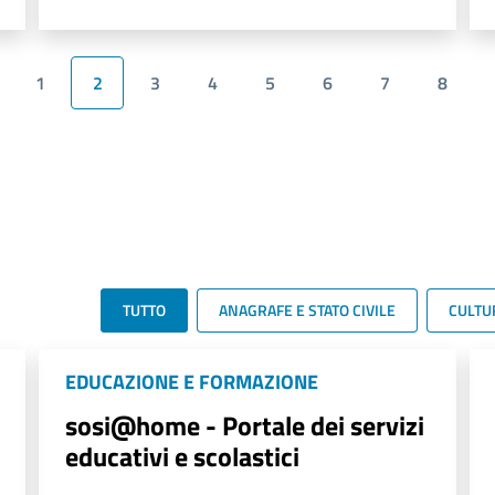
1
2
3
4
5
6
7
8
TUTTO
ANAGRAFE E STATO CIVILE
CULTU
EDUCAZIONE E FORMAZIONE
sosi@home - Portale dei servizi
educativi e scolastici