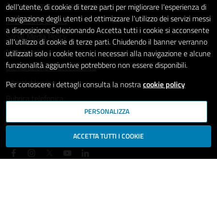
Amministrazione trasparente
dell'utente, di cookie di terze parti per migliorare l'esperienza di
navigazione degli utenti ed ottimizzare l'utilizzo dei servizi messi
Informativa privacy
a disposizione.Selezionando Accetta tutti i cookie si acconsente
Social Media Policy
all'utilizzo di cookie di terze parti. Chiudendo il banner verranno
Note legali
utilizzati solo i cookie tecnici necessari alla navigazione e alcune
funzionalità aggiuntive potrebbero non essere disponibili.
Dichiarazione di accessibilità
Whistleblowing
Per conoscere i dettagli consulta la nostra
cookie policy
Rubrica telefonica
PERSONALIZZA
SEGUICI SU
ACCETTA TUTTI I COOKIE
Mappa del sito