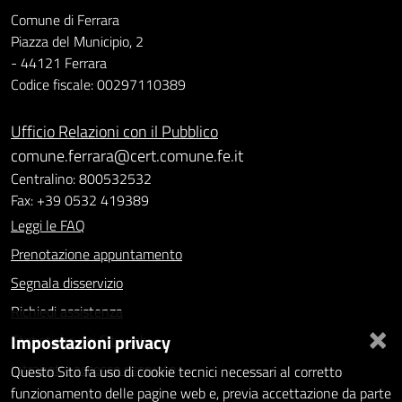
Comune di Ferrara
Piazza del Municipio, 2
- 44121 Ferrara
Codice fiscale: 00297110389
Ufficio Relazioni con il Pubblico
comune.ferrara@cert.comune.fe.it
Centralino: 800532532
Fax: +39 0532 419389
Leggi le FAQ
Prenotazione appuntamento
Segnala disservizio
Richiedi assistenza
×
Impostazioni privacy
Statistiche dei Siti web
Intranet - accesso riservato
Questo Sito fa uso di cookie tecnici necessari al corretto
funzionamento delle pagine web e, previa accettazione da parte