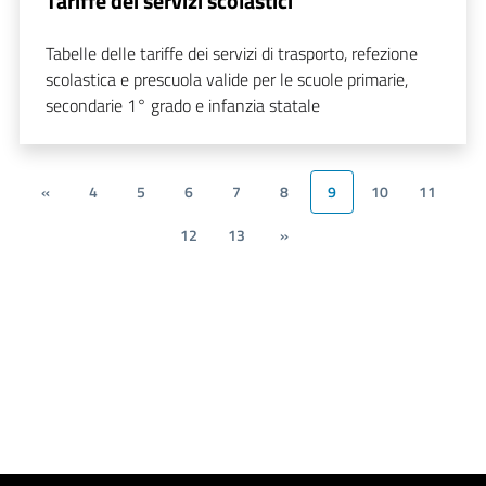
Tariffe dei servizi scolastici
Tabelle delle tariffe dei servizi di trasporto, refezione
scolastica e prescuola valide per le scuole primarie,
secondarie 1° grado e infanzia statale
«
4
5
6
7
8
9
10
11
12
13
»