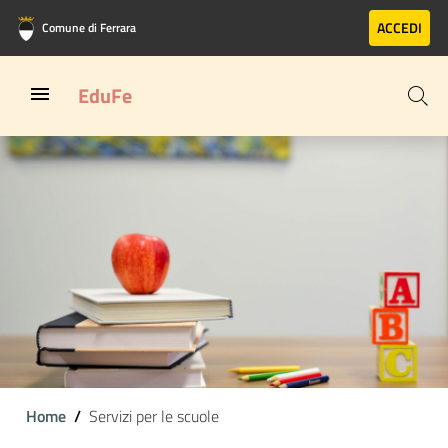
Vai al contenuto principale
Vai al footer
ACCEDI
Comune di Ferrara
EduFe
Home
Servizi per le scuole