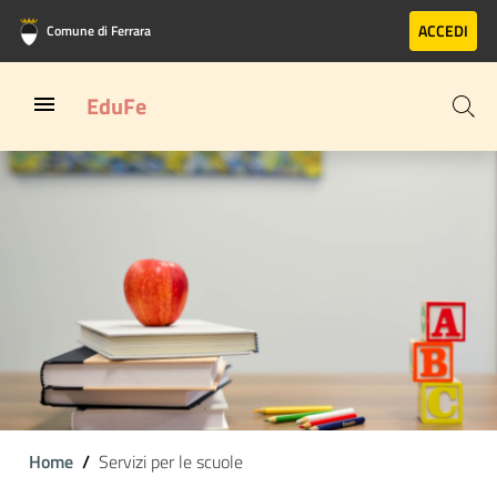
Vai al contenuto principale
Vai al footer
ACCEDI
Comune di Ferrara
EduFe
Home
Servizi per le scuole