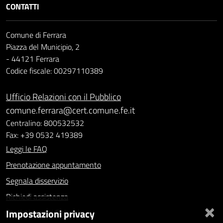
CONTATTI
Comune di Ferrara
Piazza del Municipio, 2
- 44121 Ferrara
Codice fiscale: 00297110389
Ufficio Relazioni con il Pubblico
comune.ferrara@cert.comune.fe.it
Centralino: 800532532
Fax: +39 0532 419389
Leggi le FAQ
Prenotazione appuntamento
Segnala disservizio
Richiedi assistenza
×
Impostazioni privacy
Statistiche dei Siti web