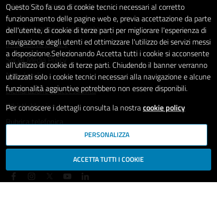
Intranet - accesso riservato
Questo Sito fa uso di cookie tecnici necessari al corretto
funzionamento delle pagine web e, previa accettazione da parte
Amministrazione trasparente
dell'utente, di cookie di terze parti per migliorare l'esperienza di
navigazione degli utenti ed ottimizzare l'utilizzo dei servizi messi
Informativa privacy
a disposizione.Selezionando Accetta tutti i cookie si acconsente
Social Media Policy
all'utilizzo di cookie di terze parti. Chiudendo il banner verranno
Note legali
utilizzati solo i cookie tecnici necessari alla navigazione e alcune
funzionalità aggiuntive potrebbero non essere disponibili.
Dichiarazione di accessibilità
Whistleblowing
Per conoscere i dettagli consulta la nostra
cookie policy
Rubrica telefonica
PERSONALIZZA
SEGUICI SU
ACCETTA TUTTI I COOKIE