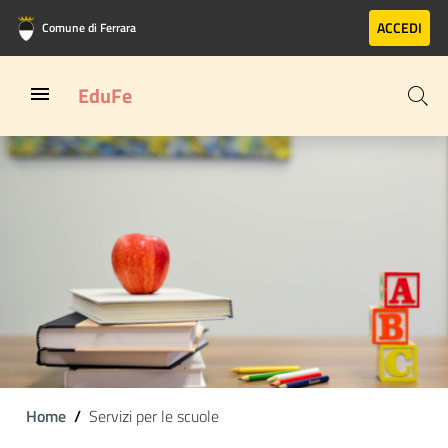
Vai al contenuto principale
Vai al footer
ACCEDI
Comune di Ferrara
EduFe
Home
Servizi per le scuole