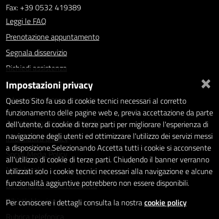
Fax: +39 0532 419389
Leggi le FAQ
Prenotazione appuntamento
Segnala disservizio
Richiedi assistenza
×
Impostazioni privacy
Statistiche dei Siti web
Intranet - accesso riservato
Questo Sito fa uso di cookie tecnici necessari al corretto
funzionamento delle pagine web e, previa accettazione da parte
Amministrazione trasparente
dell'utente, di cookie di terze parti per migliorare l'esperienza di
navigazione degli utenti ed ottimizzare l'utilizzo dei servizi messi
Informativa privacy
a disposizione.Selezionando Accetta tutti i cookie si acconsente
Social Media Policy
all'utilizzo di cookie di terze parti. Chiudendo il banner verranno
Note legali
utilizzati solo i cookie tecnici necessari alla navigazione e alcune
funzionalità aggiuntive potrebbero non essere disponibili.
Dichiarazione di accessibilità
Whistleblowing
Per conoscere i dettagli consulta la nostra
cookie policy
Rubrica telefonica