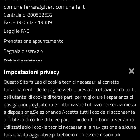
comune.ferrara@cert.comune.fe.it
Centralino: 800532532
Fax: +39 0532 419389
Leggi le FAQ
Prenotazione appuntamento
Segnala disservizio
Richiedi assistenza
×
Impostazioni privacy
Statistiche dei Siti web
Intranet - accesso riservato
Questo Sito fa uso di cookie tecnici necessari al corretto
funzionamento delle pagine web e, previa accettazione da parte
Amministrazione trasparente
dell'utente, di cookie di terze parti per migliorare l'esperienza di
navigazione degli utenti ed ottimizzare l'utilizzo dei servizi messi
Informativa privacy
a disposizione.Selezionando Accetta tutti i cookie si acconsente
Social Media Policy
all'utilizzo di cookie di terze parti. Chiudendo il banner verranno
Note legali
utilizzati solo i cookie tecnici necessari alla navigazione e alcune
funzionalità aggiuntive potrebbero non essere disponibili.
Dichiarazione di accessibilità