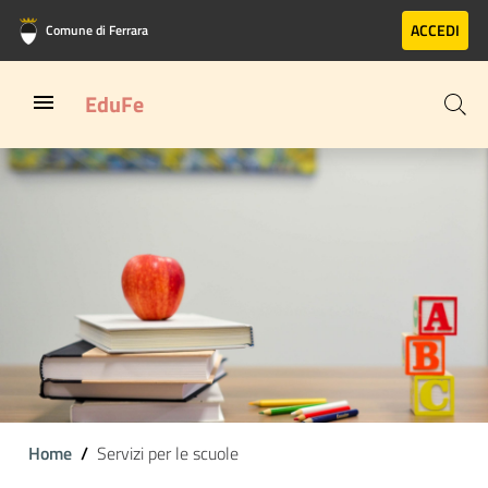
Vai al contenuto principale
Vai al footer
ACCEDI
Comune di Ferrara
EduFe
Home
Servizi per le scuole