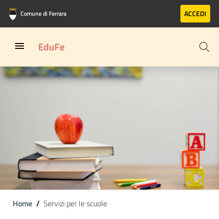
Vai al contenuto principale
Vai al footer
ACCEDI
Comune di Ferrara
EduFe
Home
Servizi per le scuole