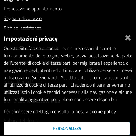
Prenotazione appuntamento
Segnala disservizio
Richiedi assistenza
×
Impostazioni privacy
Statistiche dei Siti web
Intranet - accesso riservato
Questo Sito fa uso di cookie tecnici necessari al corretto
funzionamento delle pagine web e, previa accettazione da parte
Amministrazione trasparente
dell'utente, di cookie di terze parti per migliorare l'esperienza di
navigazione degli utenti ed ottimizzare l'utilizzo dei servizi messi
Informativa privacy
a disposizione.Selezionando Accetta tutti i cookie si acconsente
Social Media Policy
all'utilizzo di cookie di terze parti. Chiudendo il banner verranno
Note legali
utilizzati solo i cookie tecnici necessari alla navigazione e alcune
funzionalità aggiuntive potrebbero non essere disponibili.
Dichiarazione di accessibilità
Whistleblowing
Per conoscere i dettagli consulta la nostra
cookie policy
Rubrica telefonica
PERSONALIZZA
SEGUICI SU