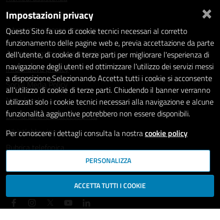
×
Impostazioni privacy
Statistiche dei Siti web
Intranet - accesso riservato
Questo Sito fa uso di cookie tecnici necessari al corretto
funzionamento delle pagine web e, previa accettazione da parte
Amministrazione trasparente
dell'utente, di cookie di terze parti per migliorare l'esperienza di
navigazione degli utenti ed ottimizzare l'utilizzo dei servizi messi
Informativa privacy
a disposizione.Selezionando Accetta tutti i cookie si acconsente
Social Media Policy
all'utilizzo di cookie di terze parti. Chiudendo il banner verranno
Note legali
utilizzati solo i cookie tecnici necessari alla navigazione e alcune
funzionalità aggiuntive potrebbero non essere disponibili.
Dichiarazione di accessibilità
Whistleblowing
Per conoscere i dettagli consulta la nostra
cookie policy
Rubrica telefonica
PERSONALIZZA
SEGUICI SU
ACCETTA TUTTI I COOKIE