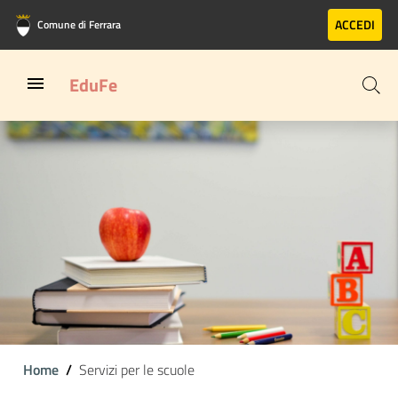
Vai al contenuto principale
Vai al footer
ACCEDI
Comune di Ferrara
EduFe
Home
Servizi per le scuole