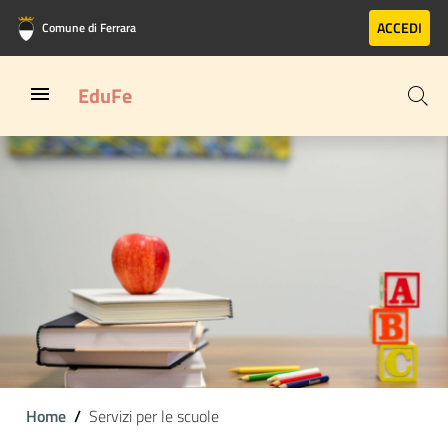
Vai al contenuto principale
Vai al footer
ACCEDI
Comune di Ferrara
EduFe
Home
Servizi per le scuole