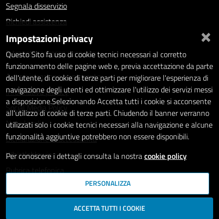
Segnala disservizio
Richiedi assistenza
×
Impostazioni privacy
Statistiche dei Siti web
Intranet - accesso riservato
Questo Sito fa uso di cookie tecnici necessari al corretto
funzionamento delle pagine web e, previa accettazione da parte
Amministrazione trasparente
dell'utente, di cookie di terze parti per migliorare l'esperienza di
navigazione degli utenti ed ottimizzare l'utilizzo dei servizi messi
Informativa privacy
a disposizione.Selezionando Accetta tutti i cookie si acconsente
Social Media Policy
all'utilizzo di cookie di terze parti. Chiudendo il banner verranno
Note legali
utilizzati solo i cookie tecnici necessari alla navigazione e alcune
funzionalità aggiuntive potrebbero non essere disponibili.
Dichiarazione di accessibilità
Whistleblowing
Per conoscere i dettagli consulta la nostra
cookie policy
Rubrica telefonica
PERSONALIZZA
SEGUICI SU
ACCETTA TUTTI I COOKIE