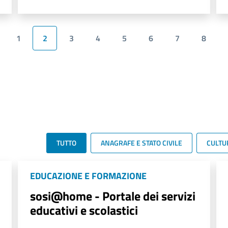
1
2
3
4
5
6
7
8
TUTTO
ANAGRAFE E STATO CIVILE
CULTU
EDUCAZIONE E FORMAZIONE
sosi@home - Portale dei servizi
educativi e scolastici