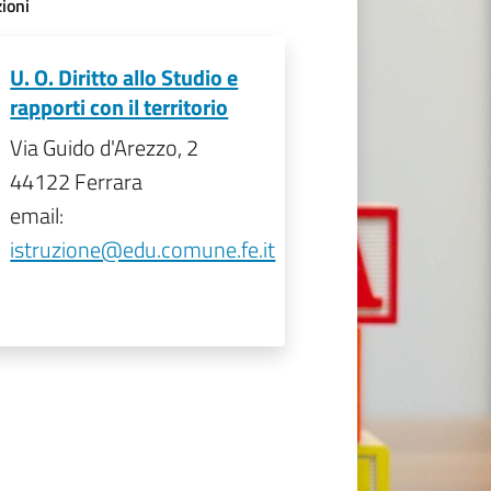
ioni
U. O. Diritto allo Studio e
rapporti con il territorio
Via Guido d'Arezzo, 2
44122 Ferrara
email:
istruzione@edu.comune.fe.it