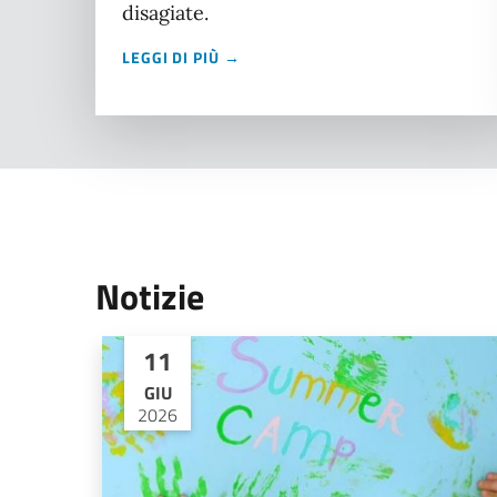
disagiate.
LEGGI DI PIÙ →
Notizie
11
GIU
2026