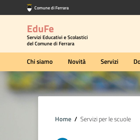
Vai al contenuto principale
Vai al footer
Comune di Ferrara
EduFe
Servizi Educativi e Scolastici
del Comune di Ferrara
Chi siamo
Novità
Servizi
Do
Home
Servizi per le scuole