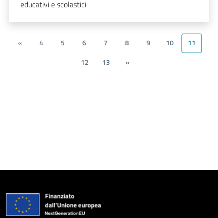
educativi e scolastici
«
4
5
6
7
8
9
10
11
12
13
»