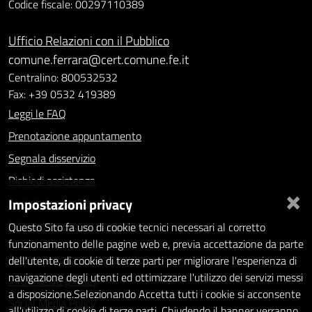
Codice fiscale: 00297110389
Ufficio Relazioni con il Pubblico
comune.ferrara@cert.comune.fe.it
Centralino: 800532532
Fax: +39 0532 419389
Leggi le FAQ
Prenotazione appuntamento
Segnala disservizio
Richiedi assistenza
×
Impostazioni privacy
Statistiche dei Siti web
Intranet - accesso riservato
Questo Sito fa uso di cookie tecnici necessari al corretto
funzionamento delle pagine web e, previa accettazione da parte
Amministrazione trasparente
dell'utente, di cookie di terze parti per migliorare l'esperienza di
navigazione degli utenti ed ottimizzare l'utilizzo dei servizi messi
Informativa privacy
a disposizione.Selezionando Accetta tutti i cookie si acconsente
Social Media Policy
all'utilizzo di cookie di terze parti. Chiudendo il banner verranno