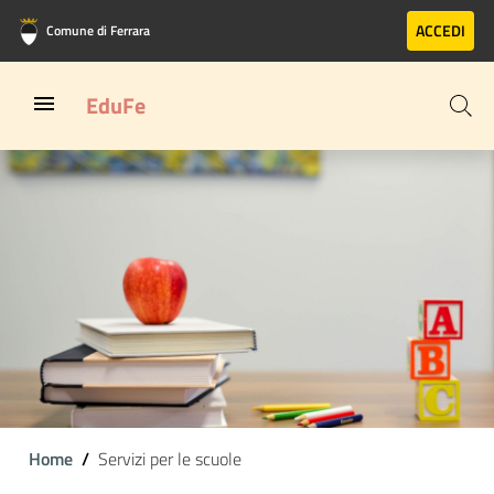
Vai al contenuto principale
Vai al footer
ACCEDI
Comune di Ferrara
EduFe
Home
Servizi per le scuole