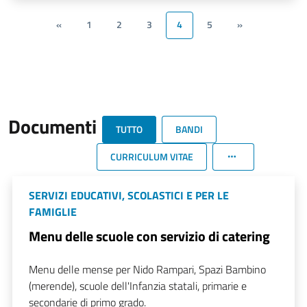
«
1
2
3
4
5
»
Documenti
TUTTO
BANDI
CURRICULUM VITAE
SERVIZI EDUCATIVI, SCOLASTICI E PER LE
FAMIGLIE
Menu delle scuole con servizio di catering
Menu delle mense per Nido Rampari, Spazi Bambino
(merende), scuole dell'Infanzia statali, primarie e
secondarie di primo grado.