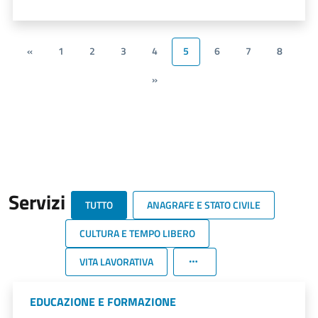
«
1
2
3
4
5
6
7
8
»
Servizi
TUTTO
ANAGRAFE E STATO CIVILE
CULTURA E TEMPO LIBERO
VITA LAVORATIVA
EDUCAZIONE E FORMAZIONE