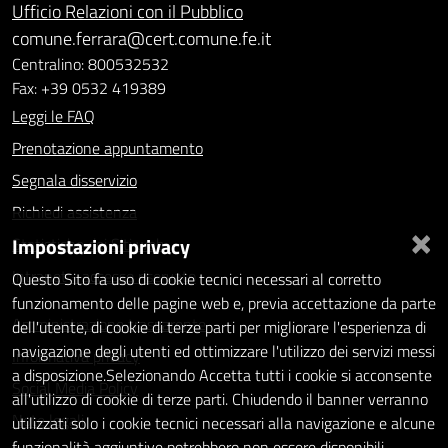
Ufficio Relazioni con il Pubblico
comune.ferrara@cert.comune.fe.it
Centralino: 800532532
Fax: +39 0532 419389
Leggi le FAQ
Prenotazione appuntamento
Segnala disservizio
Richiedi assistenza
×
Impostazioni privacy
Statistiche dei Siti web
Intranet - accesso riservato
Questo Sito fa uso di cookie tecnici necessari al corretto
funzionamento delle pagine web e, previa accettazione da parte
Amministrazione trasparente
dell'utente, di cookie di terze parti per migliorare l'esperienza di
navigazione degli utenti ed ottimizzare l'utilizzo dei servizi messi
Informativa privacy
a disposizione.Selezionando Accetta tutti i cookie si acconsente
Social Media Policy
all'utilizzo di cookie di terze parti. Chiudendo il banner verranno
Note legali
utilizzati solo i cookie tecnici necessari alla navigazione e alcune
funzionalità aggiuntive potrebbero non essere disponibili.