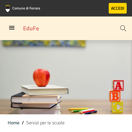
Vai al contenuto principale
Vai al footer
ACCEDI
Comune di Ferrara
EduFe
Home
Servizi per le scuole