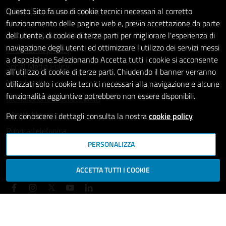
Intranet - accesso riservato
Questo Sito fa uso di cookie tecnici necessari al corretto
funzionamento delle pagine web e, previa accettazione da parte
Amministrazione trasparente
dell'utente, di cookie di terze parti per migliorare l'esperienza di
navigazione degli utenti ed ottimizzare l'utilizzo dei servizi messi
Informativa privacy
a disposizione.Selezionando Accetta tutti i cookie si acconsente
Social Media Policy
all'utilizzo di cookie di terze parti. Chiudendo il banner verranno
Note legali
utilizzati solo i cookie tecnici necessari alla navigazione e alcune
funzionalità aggiuntive potrebbero non essere disponibili.
Dichiarazione di accessibilità
Whistleblowing
Per conoscere i dettagli consulta la nostra
cookie policy
Rubrica telefonica
PERSONALIZZA
SEGUICI SU
ACCETTA TUTTI I COOKIE