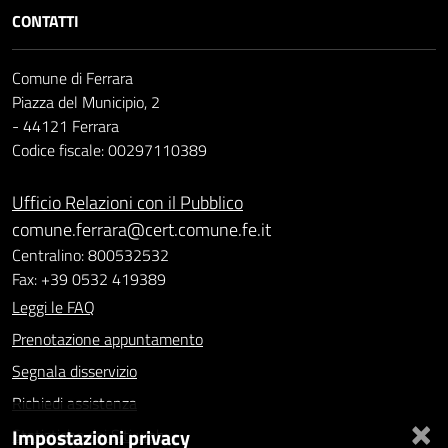
CONTATTI
Comune di Ferrara
Piazza del Municipio, 2
- 44121 Ferrara
Codice fiscale: 00297110389
Ufficio Relazioni con il Pubblico
comune.ferrara@cert.comune.fe.it
Centralino: 800532532
Fax: +39 0532 419389
Leggi le FAQ
Prenotazione appuntamento
Segnala disservizio
Richiedi assistenza
×
Impostazioni privacy
Statistiche dei Siti web