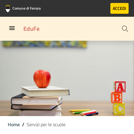
Vai al contenuto principale
Vai al footer
ACCEDI
Comune di Ferrara
EduFe
Home
Servizi per le scuole