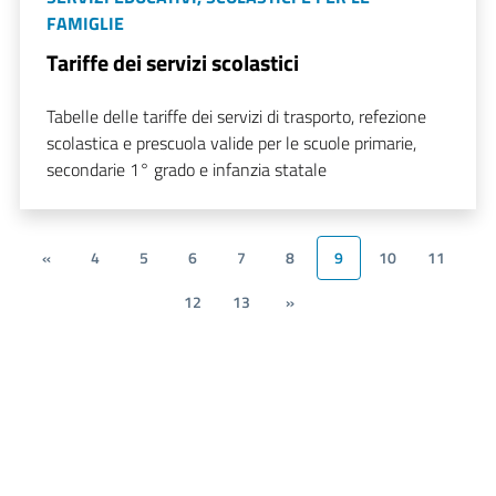
FAMIGLIE
Tariffe dei servizi scolastici
Tabelle delle tariffe dei servizi di trasporto, refezione
scolastica e prescuola valide per le scuole primarie,
secondarie 1° grado e infanzia statale
«
4
5
6
7
8
9
10
11
12
13
»