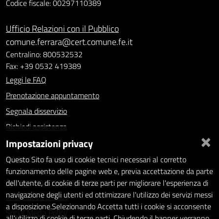
Codice fiscale: 00297110389
Ufficio Relazioni con il Pubblico
comune.ferrara@cert.comune.fe.it
Centralino: 800532532
Fax: +39 0532 419389
Leggi le FAQ
Prenotazione appuntamento
Segnala disservizio
Richiedi assistenza
×
Impostazioni privacy
Statistiche dei Siti web
Intranet - accesso riservato
Questo Sito fa uso di cookie tecnici necessari al corretto
funzionamento delle pagine web e, previa accettazione da parte
Amministrazione trasparente
dell'utente, di cookie di terze parti per migliorare l'esperienza di
navigazione degli utenti ed ottimizzare l'utilizzo dei servizi messi
Informativa privacy
a disposizione.Selezionando Accetta tutti i cookie si acconsente
Social Media Policy
all'utilizzo di cookie di terze parti. Chiudendo il banner verranno