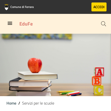
Vai al contenuto principale
Vai al footer
ACCEDI
Comune di Ferrara
EduFe
Home
Servizi per le scuole