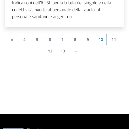
Indicazioni dell'AUSL per la tutela del singolo e della
collettività, rivolte al personale della scuola, al
personale sanitario e ai genitori
«
4
5
6
7
8
9
10
11
12
13
»