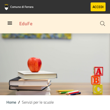
Vai al contenuto principale
Vai al footer
ACCEDI
Comune di Ferrara
EduFe
Home
Servizi per le scuole