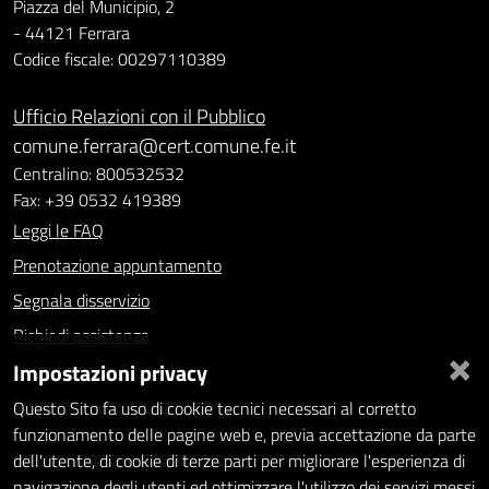
Piazza del Municipio, 2
- 44121 Ferrara
Codice fiscale: 00297110389
Ufficio Relazioni con il Pubblico
comune.ferrara@cert.comune.fe.it
Centralino: 800532532
Fax: +39 0532 419389
Leggi le FAQ
Prenotazione appuntamento
Segnala disservizio
Richiedi assistenza
×
Impostazioni privacy
Statistiche dei Siti web
Intranet - accesso riservato
Questo Sito fa uso di cookie tecnici necessari al corretto
funzionamento delle pagine web e, previa accettazione da parte
Amministrazione trasparente
dell'utente, di cookie di terze parti per migliorare l'esperienza di
navigazione degli utenti ed ottimizzare l'utilizzo dei servizi messi