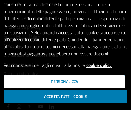
Intranet - accesso riservato
Questo Sito fa uso di cookie tecnici necessari al corretto
funzionamento delle pagine web e, previa accettazione da parte
Amministrazione trasparente
dell'utente, di cookie di terze parti per migliorare l'esperienza di
navigazione degli utenti ed ottimizzare l'utilizzo dei servizi messi
Informativa privacy
a disposizione.Selezionando Accetta tutti i cookie si acconsente
Social Media Policy
all'utilizzo di cookie di terze parti. Chiudendo il banner verranno
Note legali
utilizzati solo i cookie tecnici necessari alla navigazione e alcune
funzionalità aggiuntive potrebbero non essere disponibili.
Dichiarazione di accessibilità
Whistleblowing
Per conoscere i dettagli consulta la nostra
cookie policy
Rubrica telefonica
PERSONALIZZA
SEGUICI SU
ACCETTA TUTTI I COOKIE