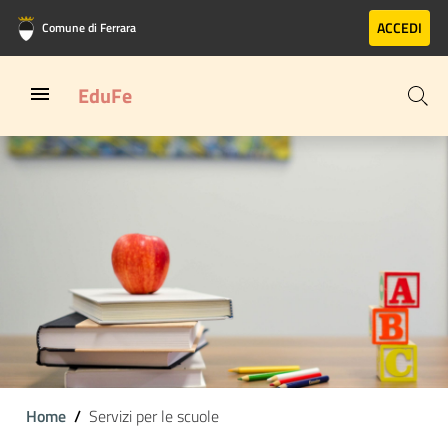
Vai al contenuto principale
Vai al footer
ACCEDI
Comune di Ferrara
EduFe
Home
Servizi per le scuole