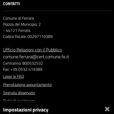
CONTATTI
Comune di Ferrara
Piazza del Municipio, 2
- 44121 Ferrara
Codice fiscale: 00297110389
Ufficio Relazioni con il Pubblico
comune.ferrara@cert.comune.fe.it
Centralino: 800532532
Fax: +39 0532 419389
Leggi le FAQ
Prenotazione appuntamento
Segnala disservizio
Richiedi assistenza
×
Impostazioni privacy
Statistiche dei Siti web