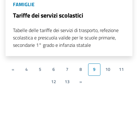
FAMIGLIE
Tariffe dei servizi scolastici
Tabelle delle tariffe dei servizi di trasporto, refezione
scolastica e prescuola valide per le scuole primarie,
secondarie 1° grado e infanzia statale
«
4
5
6
7
8
9
10
11
12
13
»