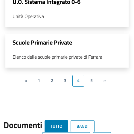
U.O. Sistema Integrato 0-6
Unità Operativa
Scuole Primarie Private
Elenco delle scuole primarie private di Ferrara
«
1
2
3
4
5
»
Documenti
TUTTO
BANDI