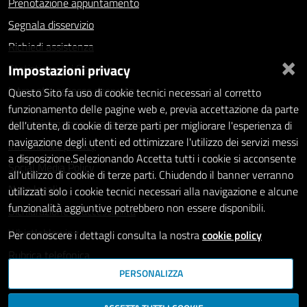
Prenotazione appuntamento
Segnala disservizio
Richiedi assistenza
×
Impostazioni privacy
Statistiche dei Siti web
Intranet - accesso riservato
Questo Sito fa uso di cookie tecnici necessari al corretto
funzionamento delle pagine web e, previa accettazione da parte
Amministrazione trasparente
dell'utente, di cookie di terze parti per migliorare l'esperienza di
navigazione degli utenti ed ottimizzare l'utilizzo dei servizi messi
Informativa privacy
a disposizione.Selezionando Accetta tutti i cookie si acconsente
Social Media Policy
all'utilizzo di cookie di terze parti. Chiudendo il banner verranno
Note legali
utilizzati solo i cookie tecnici necessari alla navigazione e alcune
funzionalità aggiuntive potrebbero non essere disponibili.
Dichiarazione di accessibilità
Whistleblowing
Per conoscere i dettagli consulta la nostra
cookie policy
Rubrica telefonica
PERSONALIZZA
SEGUICI SU