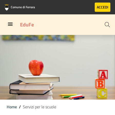
Vai al contenuto principale
Vai al footer
ACCEDI
Comune di Ferrara
EduFe
Home
Servizi per le scuole