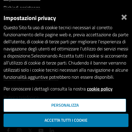
Richiedi assistenza
×
Impostazioni privacy
Statistiche dei Siti web
Intranet - accesso riservato
Questo Sito fa uso di cookie tecnici necessari al corretto
funzionamento delle pagine web e, previa accettazione da parte
Amministrazione trasparente
dell'utente, di cookie di terze parti per migliorare l'esperienza di
navigazione degli utenti ed ottimizzare l'utilizzo dei servizi messi
Informativa privacy
a disposizione.Selezionando Accetta tutti i cookie si acconsente
Social Media Policy
all'utilizzo di cookie di terze parti. Chiudendo il banner verranno
Note legali
utilizzati solo i cookie tecnici necessari alla navigazione e alcune
funzionalità aggiuntive potrebbero non essere disponibili.
Dichiarazione di accessibilità
Whistleblowing
Per conoscere i dettagli consulta la nostra
cookie policy
Rubrica telefonica
PERSONALIZZA
SEGUICI SU
ACCETTA TUTTI I COOKIE