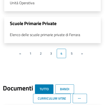
Unità Operativa
Scuole Primarie Private
Elenco delle scuole primarie private di Ferrara
«
1
2
3
4
5
»
Documenti
TUTTO
BANDI
CURRICULUM VITAE