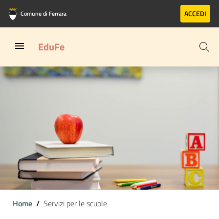
Vai al contenuto principale
Vai al footer
ACCEDI
Comune di Ferrara
EduFe
Home
Servizi per le scuole