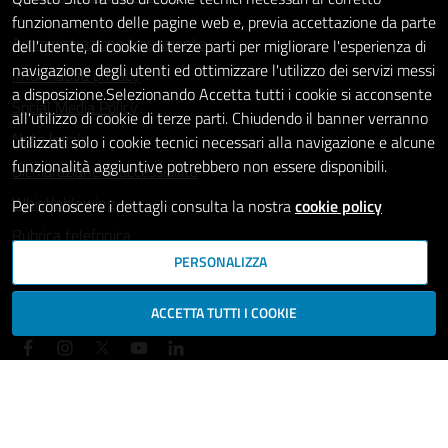
funzionamento delle pagine web e, previa accettazione da parte
Amministrazione trasparente
dell'utente, di cookie di terze parti per migliorare l'esperienza di
navigazione degli utenti ed ottimizzare l'utilizzo dei servizi messi
Informativa privacy
a disposizione.Selezionando Accetta tutti i cookie si acconsente
Social Media Policy
all'utilizzo di cookie di terze parti. Chiudendo il banner verranno
Note legali
utilizzati solo i cookie tecnici necessari alla navigazione e alcune
funzionalità aggiuntive potrebbero non essere disponibili.
Dichiarazione di accessibilità
Whistleblowing
Per conoscere i dettagli consulta la nostra
cookie policy
Rubrica telefonica
PERSONALIZZA
SEGUICI SU
ACCETTA TUTTI I COOKIE
Mappa del sito