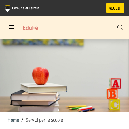
Vai al contenuto principale
Vai al footer
ACCEDI
Comune di Ferrara
EduFe
Home
Servizi per le scuole