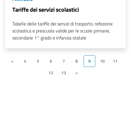
Tariffe dei servizi scolastici
Tabelle delle tariffe dei servizi di trasporto, refezione
scolastica e prescuola valide per le scuole primarie,
secondarie 1° grado e infanzia statale
«
4
5
6
7
8
9
10
11
12
13
»