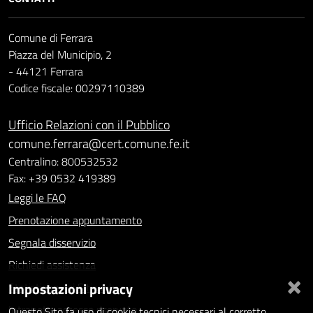
Comune di Ferrara
Piazza del Municipio, 2
- 44121 Ferrara
Codice fiscale: 00297110389
Ufficio Relazioni con il Pubblico
comune.ferrara@cert.comune.fe.it
Centralino: 800532532
Fax: +39 0532 419389
Leggi le FAQ
Prenotazione appuntamento
Segnala disservizio
Richiedi assistenza
×
Impostazioni privacy
Statistiche dei Siti web
Intranet - accesso riservato
Questo Sito fa uso di cookie tecnici necessari al corretto