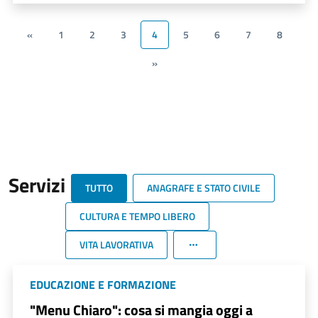
«
1
2
3
4
5
6
7
8
»
Servizi
TUTTO
ANAGRAFE E STATO CIVILE
CULTURA E TEMPO LIBERO
VITA LAVORATIVA
EDUCAZIONE E FORMAZIONE
"Menu Chiaro": cosa si mangia oggi a