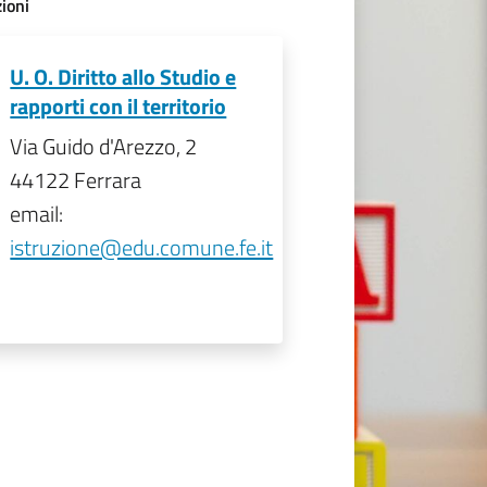
ioni
U. O. Diritto allo Studio e
rapporti con il territorio
Via Guido d'Arezzo, 2
44122 Ferrara
email:
istruzione@edu.comune.fe.it