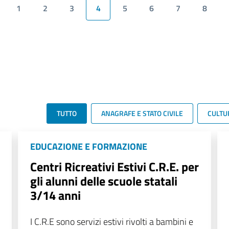
1
2
3
4
5
6
7
8
TUTTO
ANAGRAFE E STATO CIVILE
CULTU
EDUCAZIONE E FORMAZIONE
Centri Ricreativi Estivi C.R.E. per
gli alunni delle scuole statali
3/14 anni
I C.R.E sono servizi estivi rivolti a bambini e