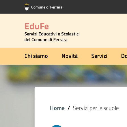
Vai al contenuto principale
Vai al footer
Comune di Ferrara
EduFe
Servizi Educativi e Scolastici
del Comune di Ferrara
Chi siamo
Novità
Servizi
Do
Home
Servizi per le scuole