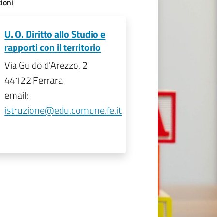
ioni
U. O. Diritto allo Studio e
rapporti con il territorio
Via Guido d'Arezzo, 2
44122 Ferrara
email:
istruzione@edu.comune.fe.it