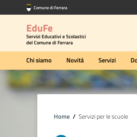
Vai al contenuto principale
Vai al footer
Comune di Ferrara
EduFe
Servizi Educativi e Scolastici
del Comune di Ferrara
Chi siamo
Novità
Servizi
Do
Home
Servizi per le scuole