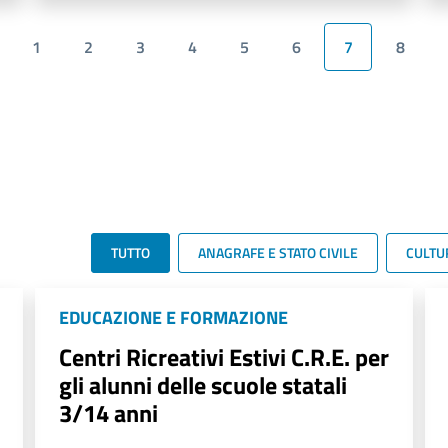
1
2
3
4
5
6
7
8
TUTTO
ANAGRAFE E STATO CIVILE
CULTU
EDUCAZIONE E FORMAZIONE
Centri Ricreativi Estivi C.R.E. per
gli alunni delle scuole statali
3/14 anni