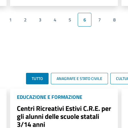
1
2
3
4
5
6
7
8
TUTTO
ANAGRAFE E STATO CIVILE
CULTU
EDUCAZIONE E FORMAZIONE
Centri Ricreativi Estivi C.R.E. per
gli alunni delle scuole statali
3/14 anni