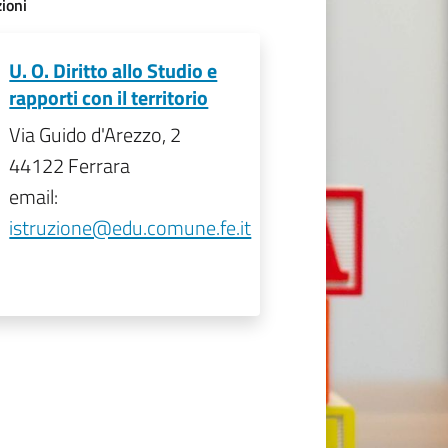
ioni
U. O. Diritto allo Studio e
rapporti con il territorio
Via Guido d'Arezzo, 2
44122 Ferrara
email:
istruzione@edu.comune.fe.it