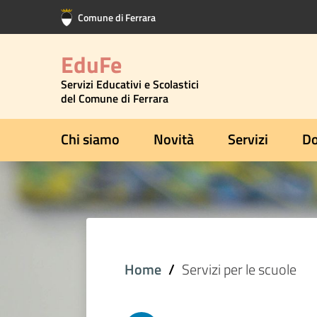
Vai al contenuto principale
Vai al footer
Comune di Ferrara
EduFe
Servizi Educativi e Scolastici
del Comune di Ferrara
Chi siamo
Novità
Servizi
Do
Home
Servizi per le scuole