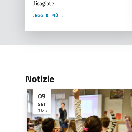
disagiate.
LEGGI DI PIÙ →
Notizie
09
SET
2025