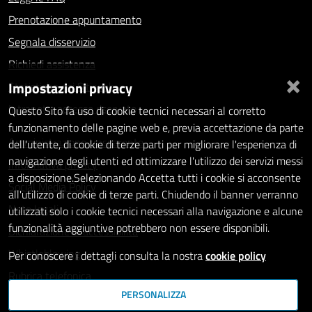
Prenotazione appuntamento
Segnala disservizio
Richiedi assistenza
×
Impostazioni privacy
Statistiche dei Siti web
Intranet - accesso riservato
Questo Sito fa uso di cookie tecnici necessari al corretto
funzionamento delle pagine web e, previa accettazione da parte
Amministrazione trasparente
dell'utente, di cookie di terze parti per migliorare l'esperienza di
navigazione degli utenti ed ottimizzare l'utilizzo dei servizi messi
Informativa privacy
a disposizione.Selezionando Accetta tutti i cookie si acconsente
Social Media Policy
all'utilizzo di cookie di terze parti. Chiudendo il banner verranno
Note legali
utilizzati solo i cookie tecnici necessari alla navigazione e alcune
funzionalità aggiuntive potrebbero non essere disponibili.
Dichiarazione di accessibilità
Whistleblowing
Per conoscere i dettagli consulta la nostra
cookie policy
Rubrica telefonica
PERSONALIZZA
SEGUICI SU