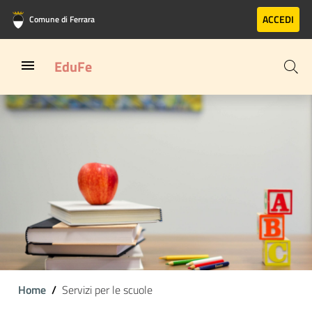
Vai al contenuto principale
Vai al footer
ACCEDI
Comune di Ferrara
EduFe
Home
Servizi per le scuole