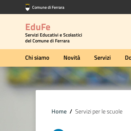
Vai al contenuto principale
Vai al footer
Comune di Ferrara
EduFe
Servizi Educativi e Scolastici
del Comune di Ferrara
Chi siamo
Novità
Servizi
Do
Home
Servizi per le scuole