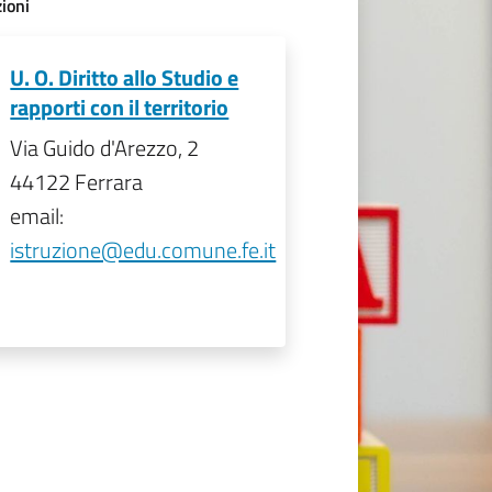
ioni
U. O. Diritto allo Studio e
rapporti con il territorio
Via Guido d'Arezzo, 2
44122 Ferrara
email:
istruzione@edu.comune.fe.it