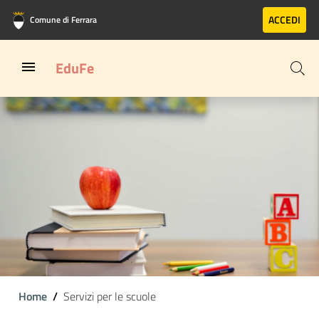
Vai al contenuto principale
Vai al footer
ACCEDI
Comune di Ferrara
EduFe
Home
Servizi per le scuole