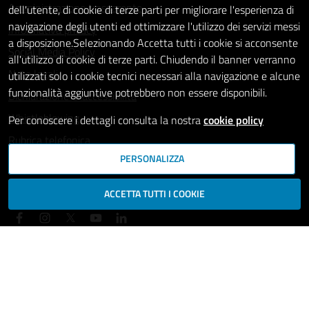
Amministrazione trasparente
dell'utente, di cookie di terze parti per migliorare l'esperienza di
navigazione degli utenti ed ottimizzare l'utilizzo dei servizi messi
Informativa privacy
a disposizione.Selezionando Accetta tutti i cookie si acconsente
Social Media Policy
all'utilizzo di cookie di terze parti. Chiudendo il banner verranno
Note legali
utilizzati solo i cookie tecnici necessari alla navigazione e alcune
funzionalità aggiuntive potrebbero non essere disponibili.
Dichiarazione di accessibilità
Whistleblowing
Per conoscere i dettagli consulta la nostra
cookie policy
Rubrica telefonica
PERSONALIZZA
SEGUICI SU
ACCETTA TUTTI I COOKIE
Mappa del sito