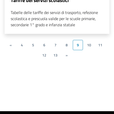
Tariffe dei servizi scolastici
Tabelle delle tariffe dei servizi di trasporto, refezione
scolastica e prescuola valide per le scuole primarie,
secondarie 1° grado e infanzia statale
«
4
5
6
7
8
9
10
11
12
13
»