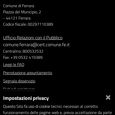
Comune di Ferrara
Piazza del Municipio, 2
- 44121 Ferrara
Codice fiscale: 00297110389
Ufficio Relazioni con il Pubblico
comune.ferrara@cert.comune.fe.it
Centralino: 800532532
Fax: +39 0532 419389
Leggi le FAQ
Prenotazione appuntamento
Segnala disservizio
Richiedi assistenza
×
Impostazioni privacy
Statistiche dei Siti web
Intranet - accesso riservato
Questo Sito fa uso di cookie tecnici necessari al corretto
funzionamento delle pagine web e, previa accettazione da parte