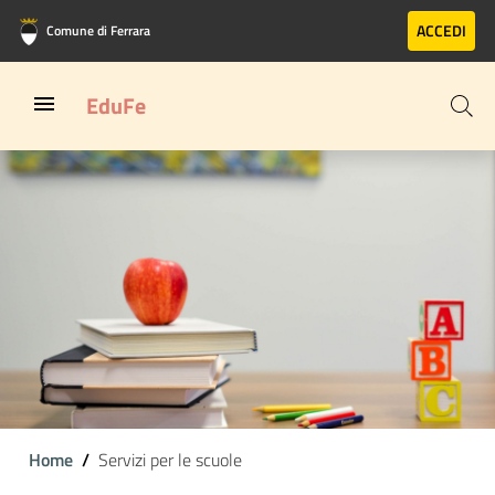
Vai al contenuto principale
Vai al footer
ACCEDI
Comune di Ferrara
EduFe
Home
Servizi per le scuole