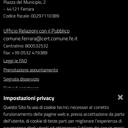
Piazza del Municipio, 2
- 44121 Ferrara
Codice fiscale: 00297110389
Ufficio Relazioni con il Pubblico
comune.ferrara@cert.comune.fe.it
Centralino: 800532532
Fax: +39 0532 419389
Leggi le FAQ
Prenotazione appuntamento
Segnala disservizio
Richiedi assistenza
×
Impostazioni privacy
Statistiche dei Siti web
Intranet - accesso riservato
Questo Sito fa uso di cookie tecnici necessari al corretto
funzionamento delle pagine web e, previa accettazione da parte
Amministrazione trasparente
dell'utente, di cookie di terze parti per migliorare l'esperienza di
navigazione degli utenti ed ottimizzare l'utilizzo dei servizi messi