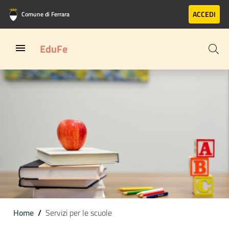
Vai al contenuto principale
Vai al footer
ACCEDI
Comune di Ferrara
EduFe
Home
Servizi per le scuole