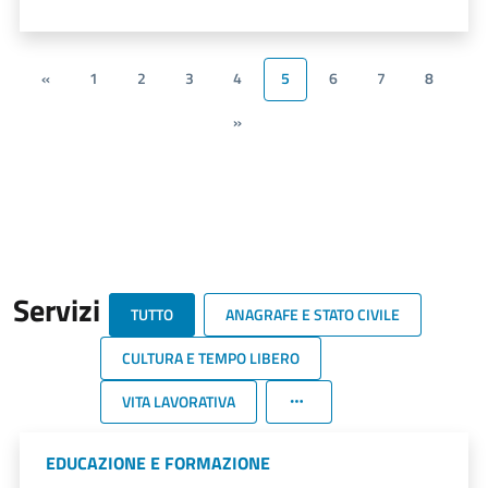
«
1
2
3
4
5
6
7
8
»
Servizi
TUTTO
ANAGRAFE E STATO CIVILE
CULTURA E TEMPO LIBERO
VITA LAVORATIVA
EDUCAZIONE E FORMAZIONE