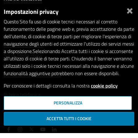
Richiedi assistenza
×
Impostazioni privacy
Statistiche dei Siti web
Intranet - accesso riservato
Questo Sito fa uso di cookie tecnici necessari al corretto
funzionamento delle pagine web e, previa accettazione da parte
Amministrazione trasparente
dell'utente, di cookie di terze parti per migliorare l'esperienza di
navigazione degli utenti ed ottimizzare l'utilizzo dei servizi messi
Informativa privacy
a disposizione.Selezionando Accetta tutti i cookie si acconsente
Social Media Policy
all'utilizzo di cookie di terze parti. Chiudendo il banner verranno
Note legali
utilizzati solo i cookie tecnici necessari alla navigazione e alcune
funzionalità aggiuntive potrebbero non essere disponibili.
Dichiarazione di accessibilità
Whistleblowing
Per conoscere i dettagli consulta la nostra
cookie policy
Rubrica telefonica
PERSONALIZZA
SEGUICI SU
ACCETTA TUTTI I COOKIE