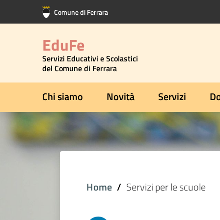
Vai al contenuto principale
Vai al footer
Comune di Ferrara
EduFe
Servizi Educativi e Scolastici
del Comune di Ferrara
Chi siamo
Novità
Servizi
Do
Home
Servizi per le scuole