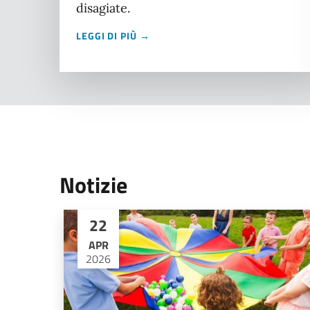
disagiate.
LEGGI DI PIÙ →
Notizie
22
APR
2026