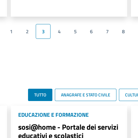
1
2
3
4
5
6
7
8
TUTTO
ANAGRAFE E STATO CIVILE
CULTU
EDUCAZIONE E FORMAZIONE
sosi@home - Portale dei servizi
educativi e scolastici