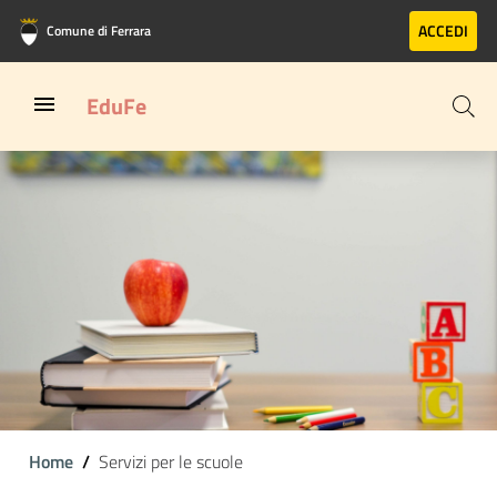
Vai al contenuto principale
Vai al footer
ACCEDI
Comune di Ferrara
EduFe
Home
Servizi per le scuole