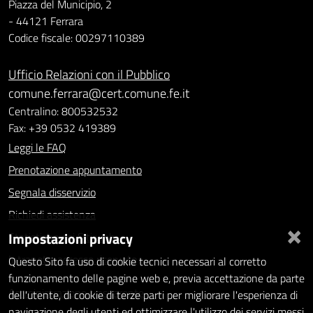
Piazza del Municipio, 2
- 44121 Ferrara
Codice fiscale: 00297110389
Ufficio Relazioni con il Pubblico
comune.ferrara@cert.comune.fe.it
Centralino: 800532532
Fax: +39 0532 419389
Leggi le FAQ
Prenotazione appuntamento
Segnala disservizio
Richiedi assistenza
×
Impostazioni privacy
Statistiche dei Siti web
Intranet - accesso riservato
Questo Sito fa uso di cookie tecnici necessari al corretto
funzionamento delle pagine web e, previa accettazione da parte
Amministrazione trasparente
dell'utente, di cookie di terze parti per migliorare l'esperienza di
navigazione degli utenti ed ottimizzare l'utilizzo dei servizi messi