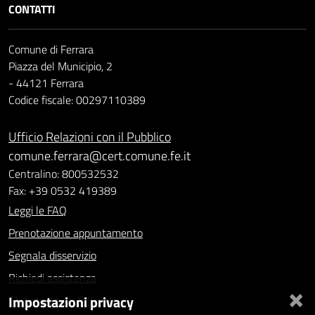
CONTATTI
Comune di Ferrara
Piazza del Municipio, 2
- 44121 Ferrara
Codice fiscale: 00297110389
Ufficio Relazioni con il Pubblico
comune.ferrara@cert.comune.fe.it
Centralino: 800532532
Fax: +39 0532 419389
Leggi le FAQ
Prenotazione appuntamento
Segnala disservizio
Richiedi assistenza
×
Impostazioni privacy
Statistiche dei Siti web