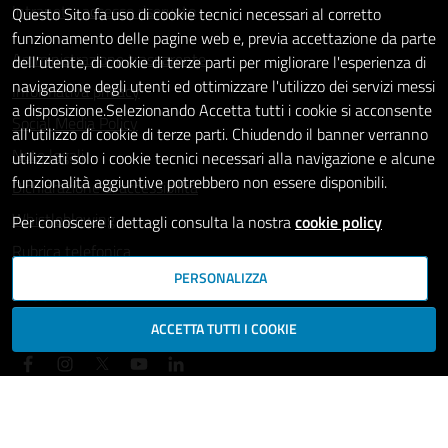
Intranet - accesso riservato
Questo Sito fa uso di cookie tecnici necessari al corretto
funzionamento delle pagine web e, previa accettazione da parte
Amministrazione trasparente
dell'utente, di cookie di terze parti per migliorare l'esperienza di
navigazione degli utenti ed ottimizzare l'utilizzo dei servizi messi
Informativa privacy
a disposizione.Selezionando Accetta tutti i cookie si acconsente
Social Media Policy
all'utilizzo di cookie di terze parti. Chiudendo il banner verranno
Note legali
utilizzati solo i cookie tecnici necessari alla navigazione e alcune
funzionalità aggiuntive potrebbero non essere disponibili.
Dichiarazione di accessibilità
Whistleblowing
Per conoscere i dettagli consulta la nostra
cookie policy
Rubrica telefonica
PERSONALIZZA
SEGUICI SU
ACCETTA TUTTI I COOKIE