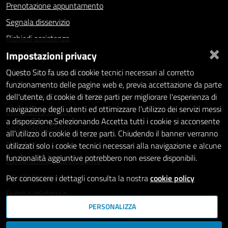
Prenotazione appuntamento
Segnala disservizio
Richiedi assistenza
×
Impostazioni privacy
Statistiche dei Siti web
Intranet - accesso riservato
Questo Sito fa uso di cookie tecnici necessari al corretto
funzionamento delle pagine web e, previa accettazione da parte
Amministrazione trasparente
dell'utente, di cookie di terze parti per migliorare l'esperienza di
navigazione degli utenti ed ottimizzare l'utilizzo dei servizi messi
Informativa privacy
a disposizione.Selezionando Accetta tutti i cookie si acconsente
Social Media Policy
all'utilizzo di cookie di terze parti. Chiudendo il banner verranno
Note legali
utilizzati solo i cookie tecnici necessari alla navigazione e alcune
funzionalità aggiuntive potrebbero non essere disponibili.
Dichiarazione di accessibilità
Whistleblowing
Per conoscere i dettagli consulta la nostra
cookie policy
Rubrica telefonica
PERSONALIZZA
SEGUICI SU