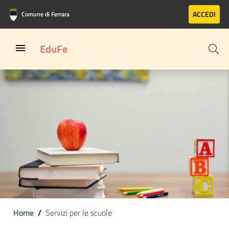
Vai al contenuto principale
Vai al footer
ACCEDI
Comune di Ferrara
EduFe
Home
Servizi per le scuole