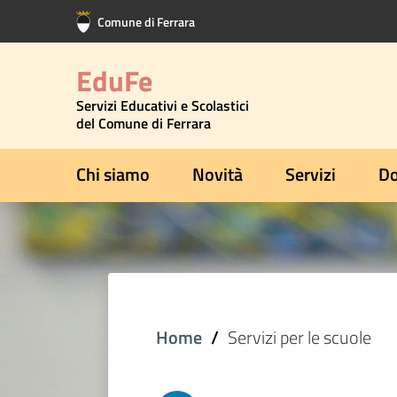
Vai al contenuto principale
Vai al footer
Comune di Ferrara
EduFe
Servizi Educativi e Scolastici
del Comune di Ferrara
Chi siamo
Novità
Servizi
Do
Home
Servizi per le scuole