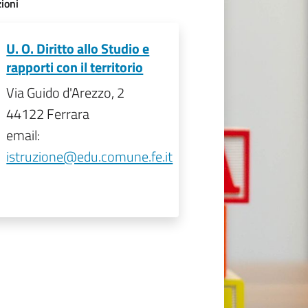
ioni
U. O. Diritto allo Studio e
rapporti con il territorio
Via Guido d'Arezzo, 2
44122 Ferrara
email:
istruzione@edu.comune.fe.it