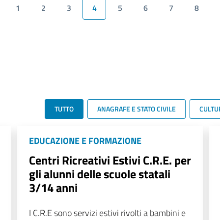
1
2
3
4
5
6
7
8
TUTTO
ANAGRAFE E STATO CIVILE
CULTU
EDUCAZIONE E FORMAZIONE
Centri Ricreativi Estivi C.R.E. per
gli alunni delle scuole statali
3/14 anni
I C.R.E sono servizi estivi rivolti a bambini e