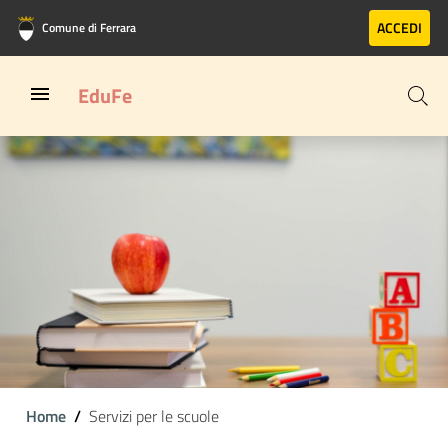
Vai al contenuto principale
Vai al footer
ACCEDI
Comune di Ferrara
EduFe
Home
Servizi per le scuole