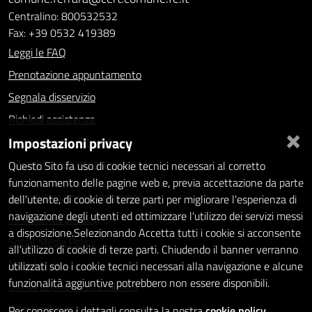
Centralino: 800532532
Fax: +39 0532 419389
Leggi le FAQ
Prenotazione appuntamento
Segnala disservizio
Richiedi assistenza
×
Impostazioni privacy
Statistiche dei Siti web
Intranet - accesso riservato
Questo Sito fa uso di cookie tecnici necessari al corretto
funzionamento delle pagine web e, previa accettazione da parte
Amministrazione trasparente
dell'utente, di cookie di terze parti per migliorare l'esperienza di
navigazione degli utenti ed ottimizzare l'utilizzo dei servizi messi
Informativa privacy
a disposizione.Selezionando Accetta tutti i cookie si acconsente
Social Media Policy
all'utilizzo di cookie di terze parti. Chiudendo il banner verranno
Note legali
utilizzati solo i cookie tecnici necessari alla navigazione e alcune
funzionalità aggiuntive potrebbero non essere disponibili.
Dichiarazione di accessibilità
Whistleblowing
Per conoscere i dettagli consulta la nostra
cookie policy