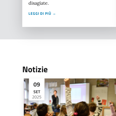
disagiate.
LEGGI DI PIÙ →
Notizie
09
SET
2025