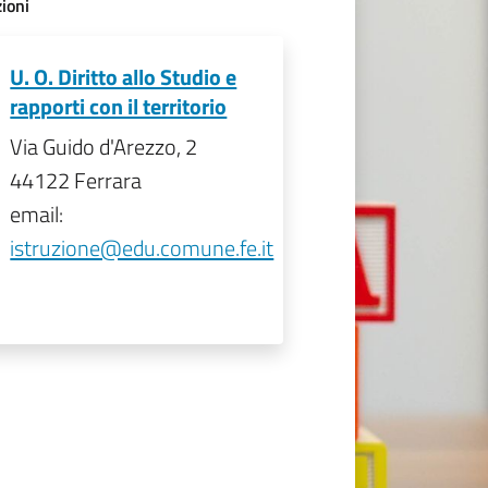
ioni
U. O. Diritto allo Studio e
rapporti con il territorio
Via Guido d'Arezzo, 2
44122 Ferrara
email:
istruzione@edu.comune.fe.it