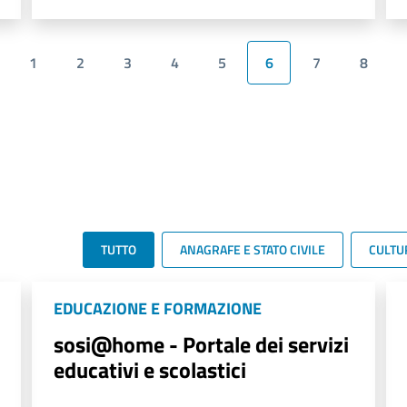
1
2
3
4
5
6
7
8
TUTTO
ANAGRAFE E STATO CIVILE
CULTU
EDUCAZIONE E FORMAZIONE
sosi@home - Portale dei servizi
educativi e scolastici