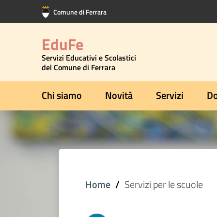
Vai al contenuto principale
Vai al footer
Comune di Ferrara
EduFe
Servizi Educativi e Scolastici
del Comune di Ferrara
Chi siamo
Novità
Servizi
Do
Home
Servizi per le scuole