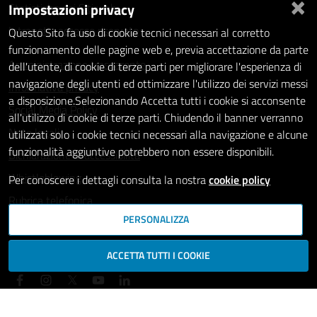
×
Impostazioni privacy
Statistiche dei Siti web
Intranet - accesso riservato
Questo Sito fa uso di cookie tecnici necessari al corretto
funzionamento delle pagine web e, previa accettazione da parte
Amministrazione trasparente
dell'utente, di cookie di terze parti per migliorare l'esperienza di
navigazione degli utenti ed ottimizzare l'utilizzo dei servizi messi
Informativa privacy
a disposizione.Selezionando Accetta tutti i cookie si acconsente
Social Media Policy
all'utilizzo di cookie di terze parti. Chiudendo il banner verranno
Note legali
utilizzati solo i cookie tecnici necessari alla navigazione e alcune
funzionalità aggiuntive potrebbero non essere disponibili.
Dichiarazione di accessibilità
Whistleblowing
Per conoscere i dettagli consulta la nostra
cookie policy
Rubrica telefonica
PERSONALIZZA
SEGUICI SU
ACCETTA TUTTI I COOKIE