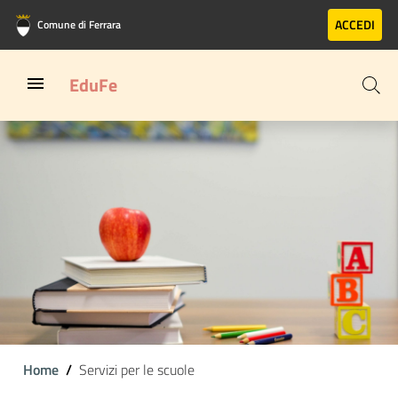
Vai al contenuto principale
Vai al footer
ACCEDI
Comune di Ferrara
EduFe
Home
Servizi per le scuole