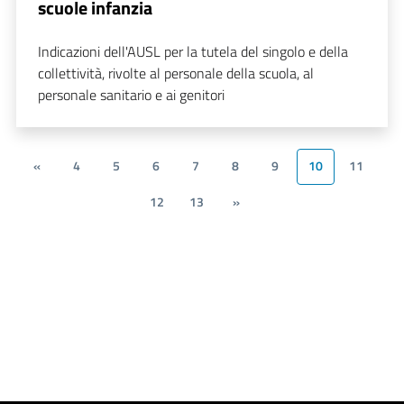
scuole infanzia
Indicazioni dell'AUSL per la tutela del singolo e della
collettività, rivolte al personale della scuola, al
personale sanitario e ai genitori
«
4
5
6
7
8
9
10
11
12
13
»