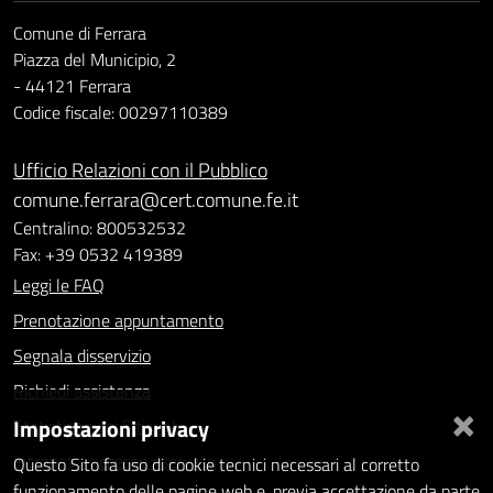
Comune di Ferrara
Piazza del Municipio, 2
- 44121 Ferrara
Codice fiscale: 00297110389
Ufficio Relazioni con il Pubblico
comune.ferrara@cert.comune.fe.it
Centralino: 800532532
Fax: +39 0532 419389
Leggi le FAQ
Prenotazione appuntamento
Segnala disservizio
Richiedi assistenza
×
Impostazioni privacy
Statistiche dei Siti web
Intranet - accesso riservato
Questo Sito fa uso di cookie tecnici necessari al corretto
funzionamento delle pagine web e, previa accettazione da parte