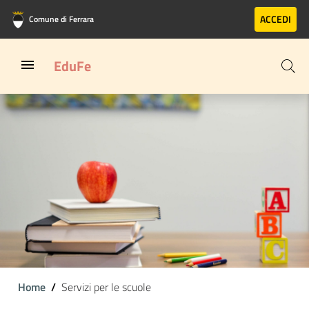
Vai al contenuto principale
Vai al footer
ACCEDI
Comune di Ferrara
EduFe
Home
Servizi per le scuole