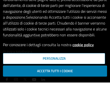
Amministrazione trasparente
dell'utente, di cookie di terze parti per migliorare l'esperienza di
navigazione degli utenti ed ottimizzare l'utilizzo dei servizi messi
Informativa privacy
a disposizione.Selezionando Accetta tutti i cookie si acconsente
Social Media Policy
all'utilizzo di cookie di terze parti. Chiudendo il banner verranno
Note legali
utilizzati solo i cookie tecnici necessari alla navigazione e alcune
funzionalità aggiuntive potrebbero non essere disponibili.
Dichiarazione di accessibilità
Whistleblowing
Per conoscere i dettagli consulta la nostra
cookie policy
Rubrica telefonica
PERSONALIZZA
SEGUICI SU
ACCETTA TUTTI I COOKIE
Mappa del sito