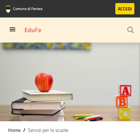
Vai al contenuto principale
Vai al footer
ACCEDI
Comune di Ferrara
EduFe
Home
Servizi per le scuole