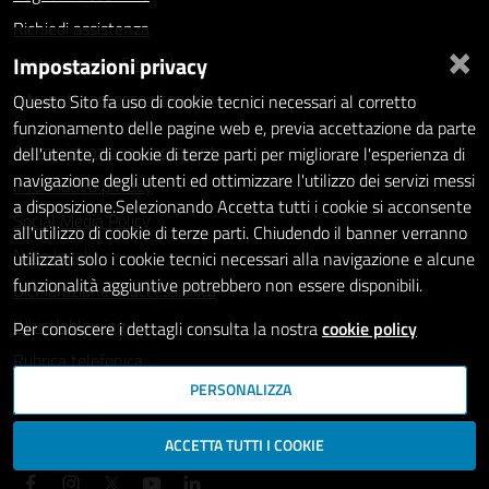
Richiedi assistenza
×
Impostazioni privacy
Statistiche dei Siti web
Intranet - accesso riservato
Questo Sito fa uso di cookie tecnici necessari al corretto
funzionamento delle pagine web e, previa accettazione da parte
Amministrazione trasparente
dell'utente, di cookie di terze parti per migliorare l'esperienza di
navigazione degli utenti ed ottimizzare l'utilizzo dei servizi messi
Informativa privacy
a disposizione.Selezionando Accetta tutti i cookie si acconsente
Social Media Policy
all'utilizzo di cookie di terze parti. Chiudendo il banner verranno
Note legali
utilizzati solo i cookie tecnici necessari alla navigazione e alcune
funzionalità aggiuntive potrebbero non essere disponibili.
Dichiarazione di accessibilità
Whistleblowing
Per conoscere i dettagli consulta la nostra
cookie policy
Rubrica telefonica
PERSONALIZZA
SEGUICI SU
ACCETTA TUTTI I COOKIE