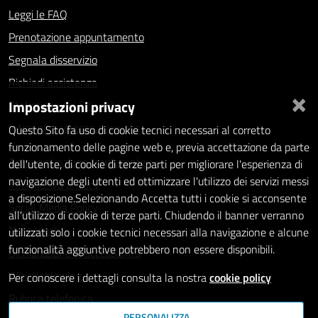
Leggi le FAQ
Prenotazione appuntamento
Segnala disservizio
Richiedi assistenza
×
Impostazioni privacy
Statistiche dei Siti web
Intranet - accesso riservato
Questo Sito fa uso di cookie tecnici necessari al corretto
funzionamento delle pagine web e, previa accettazione da parte
Amministrazione trasparente
dell'utente, di cookie di terze parti per migliorare l'esperienza di
navigazione degli utenti ed ottimizzare l'utilizzo dei servizi messi
Informativa privacy
a disposizione.Selezionando Accetta tutti i cookie si acconsente
Social Media Policy
all'utilizzo di cookie di terze parti. Chiudendo il banner verranno
Note legali
utilizzati solo i cookie tecnici necessari alla navigazione e alcune
funzionalità aggiuntive potrebbero non essere disponibili.
Dichiarazione di accessibilità
Whistleblowing
Per conoscere i dettagli consulta la nostra
cookie policy
Rubrica telefonica
PERSONALIZZA