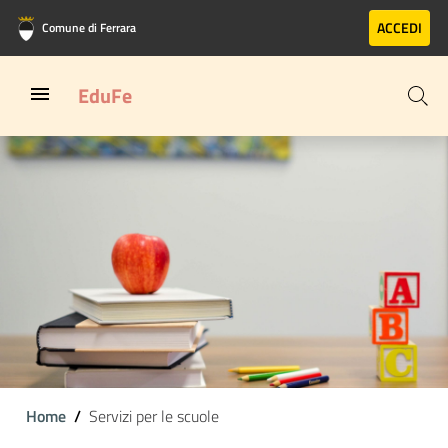
Vai al contenuto principale
Vai al footer
ACCEDI
Comune di Ferrara
EduFe
Home
Servizi per le scuole